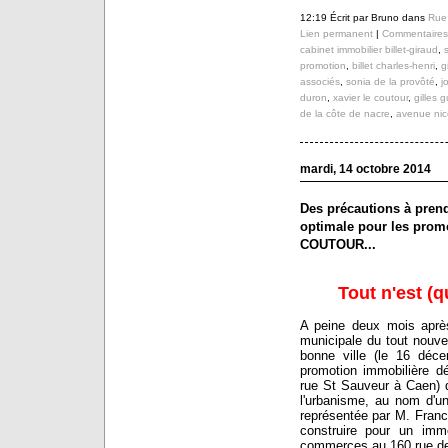
12:19 Écrit par Bruno dans
Rue 
Lien permanent
|
Commentaires 
cabinet immobilier billet-giraud
,
s
promotion
,
billet charles-henri
,
g
associés
,
sonia de la provôté
,
j
duron
,
xavier le coutour
,
gilles g
de la côte de nacre
,
avenue nic
mardi, 14 octobre 2014
Des précautions à prendr
optimale pour les pro
COUTOUR...
Tout n'est 
A peine deux mois après
municipale du tout nouve
bonne ville (le 16 déc
promotion immobilière 
rue St Sauveur à Caen) d
l'urbanisme, au nom d'u
représentée par M. Fra
construire pour un im
commerces au 160 rue de 