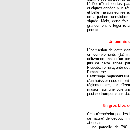
L'idée n'était certes p
quelques années plus tôt,
et belle maison édifiée a
de la justice l'annulati
signée. Mais, cette fois
grandement le léger ret
permis...
Un permis d
L'instruction de cette d
en compléments (12 mar
délivrance finale d'un p
juin de cette année pa
Provôté, remplaçante de
l'urbanisme.
L'affichage réglementair
d'un huissier nous dit-on)
réglementaire, car effect
maison, sur une voie pri
peut se tromper, sans dou
Un gros bloc de
Cela n'empêcha pas les h
de nature) de découvrir t
attendait:
- une parcelle de 790 