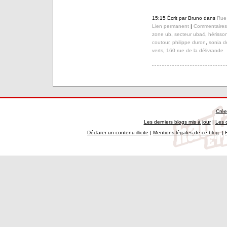
15:15 Écrit par Bruno dans
Rue 
Lien permanent
|
Commentaires 
zone ub
,
secteur uba4
,
hérisso
coutour
,
philippe duron
,
sonia d
verts
,
160 rue de la délivrande
Crée
Les derniers blogs mis à jour
|
Les 
Déclarer un contenu illicite
|
Mentions légales de ce blog
|