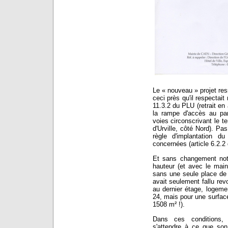
Le « nouveau » projet re
ceci près qu'il respectait
11.3.2 du PLU (retrait en
la rampe d'accès au park
voies circonscrivant le t
d'Urville, côté Nord). Pa
règle d'implantation d
concernées (article 6.2.2
Et sans changement not
hauteur (et avec le mai
sans une seule place de s
avait seulement fallu rev
au dernier étage, logeme
24, mais pour une surfac
1508 m² !).
Dans ces conditions, 
s'attendre à ce que son