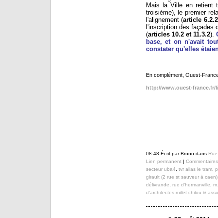
Mais la Ville en retient
troisième), le premier rel
l'alignement (
article 6.2.2
l'inscription des façades
(
articles 10.2 et 11.3.2
).
base, et on n'avait t
constater qu'elles étai
En complément, Ouest-France, 
http://www.ouest-france.fr/
08:48 Écrit par Bruno dans
Rue 
Lien permanent
|
Commentaires 
secteur uba4
,
tvr alias le tram
,
p
girault (2 rue st sauveur à caen)
délivrande
,
rue d'hermanville
,
m.
d'architectes millet chilou & ass