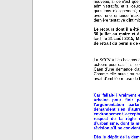
nouveau, si ce n'est que,
administratifs, et si ceu
questions d’alignement, 
avec une emprise maxim
dernière tentative d'intimi
Le recours dont il a été
30 juillet au maire et
tard,
le 31 août 2015, M
de retrait du permis de 
La SCCV « Les balcons de 
octobre pour saisir, si el
Caen d'une demande d'an
Comme elle aurait pu sai
avait d'emblée refusé de l
Car fallait-il vraiment
urbaine pour finir 
l'argumentation parf
demandent rien d'aut
environnement acceptab
respect de la règle 
d'urbanisme, dont la mu
révision s'il ne convient
Dès le dépôt de la dem