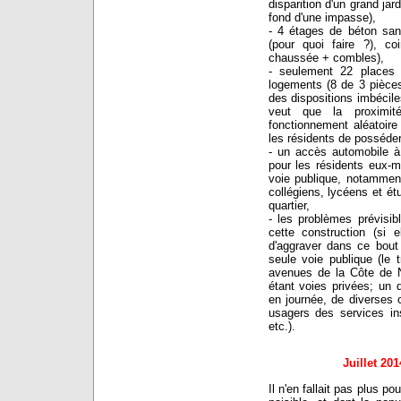
disparition d'un grand jar
fond d'une impasse),
- 4 étages de béton sa
(pour quoi faire ?), c
chaussée + combles),
- seulement 22 places 
logements (8 de 3 pièces
des dispositions imbécile
veut que la proximi
fonctionnement aléatoire
les résidents de posséder
- un accès automobile à
pour les résidents eux-
voie publique, notammen
collégiens, lycéens et ét
quartier,
- les problèmes prévisib
cette construction (si 
d'aggraver dans ce bout
seule voie publique (le 
avenues de la Côte de Na
étant voies privées; un q
en journée, de diverses 
usagers des services ins
etc.).
Juillet 201
Il n'en fallait pas plus po