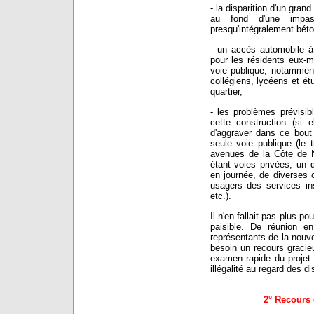
- la disparition d'un grand
au fond d'une impa
presqu'intégralement bét
- un accès automobile à
pour les résidents eux-
voie publique, notammen
collégiens, lycéens et ét
quartier,
- les problèmes prévisib
cette construction (si 
d'aggraver dans ce bout
seule voie publique (le 
avenues de la Côte de Na
étant voies privées; un q
en journée, de diverses 
usagers des services ins
etc.).
Il n'en fallait pas plus po
paisible. De réunion e
représentants de la nouvel
besoin un recours gracie
examen rapide du projet 
illégalité au regard des 
2° Recours 