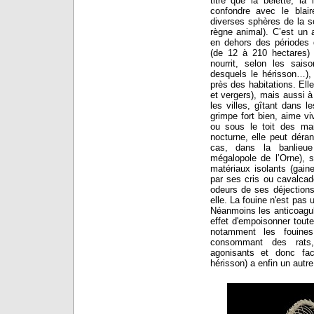
titre que la belette, la
confondre avec le bla
diverses sphères de la so
règne animal). C’est un 
en dehors des périodes d
(de 12 à 210 hectares) à
nourrit, selon les sai
desquels le hérisson…), 
près des habitations. Ell
et vergers), mais aussi à
les villes, gîtant dans l
grimpe fort bien, aime v
ou sous le toit des ma
nocturne, elle peut déra
cas, dans la banlieu
mégalopole de l’Orne), 
matériaux isolants (gaine
par ses cris ou cavalcad
odeurs de ses déjections
elle. La fouine n'est pas
Néanmoins les anticoagula
effet d'empoisonner toute
notamment les fouine
consommant des rats,
agonisants et donc fa
hérisson) a enfin un autr