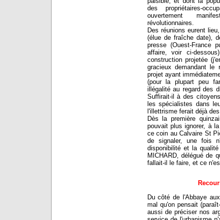
paisible, et dont la popu
des propriétaires-oc
ouvertement manif
révolutionnaires.
Des réunions eurent lieu, 
(élue de fraîche date), de
presse (Ouest-France pub
affaire, voir ci-dessou
construction projetée (j'
gracieux demandant le 
projet ayant immédiatemen
(pour la plupart peu fa
illégalité au regard des
Suffirait-il à des citoye
les spécialistes dans le
l'illettrisme ferait déjà 
Dès la première quinzai
pouvait plus ignorer, à l
ce coin au Calvaire St Pie
de signaler, une fois
disponibilité et la quali
MICHARD, délégué de quar
fallait-il le faire, et ce n
Recours
Du côté de l'Abbaye aux
mal qu'on pensait (paraît
aussi de préciser nos ar
service de l'urbanisme n