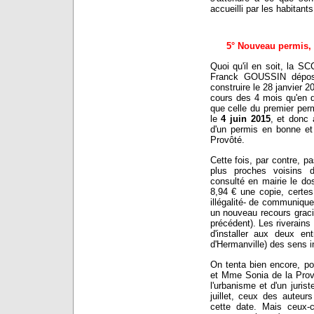
accueilli par les habitants
5° Nouveau permis, 
Quoi qu'il en soit, la S
Franck GOUSSIN dépos
construire le 28 janvier 
cours des 4 mois qu'en du
que celle du premier permi
le
4 juin 2015
, et donc 
d'un permis en bonne e
Provôté.
Cette fois, par contre, pa
plus proches voisins d
consulté en mairie le do
8,94 € une copie, certes
illégalité- de communiquer
un nouveau recours grac
précédent). Les riverains
d'installer aux deux ent
d'Hermanville) des sens in
On tenta bien encore, po
et Mme Sonia de la Provô
l'urbanisme et d'un jurist
juillet, ceux des auteu
cette date. Mais ceux-ci