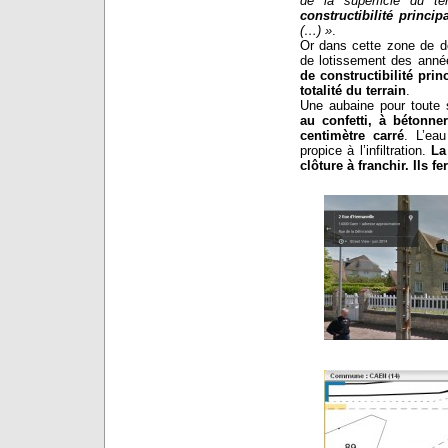
de la superficie du te
constructibilité princip
(…) »
.
Or dans cette zone de dé
de lotissement des anné
de constructibilité pri
totalité du terrain
.
Une aubaine pour toute 
au confetti, à bétonne
centimètre carré
. L’eau
propice à l’infiltration.
La
clôture à franchir. Ils 