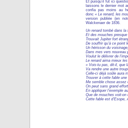
Et puisqu’il fut ici quest
laissons le dernier mot a
confia pas moins au hé
donc
« Le renard, les mo
version publiée (en no
Walckenaer de 1836.
Un renard tombé dans la 
Et des mouches presque
Trouvait Jupiter fort étran
De souffrir qu’à ce point l
Un hérisson du voisinage
Dans mes vers nouveau 
Voulut le délivrer de l’im
Le renard aima mieux les 
« Vois-tu pas, dit-il, que 
Va rendre une autre troup
Celle-ci déjà soûle aura m
Trouver à cette fable une 
Me semble chose assez
On peut sans grand effort 
En appliquer l’exemple 
Que de mouches voit-on 
Cette fable est d’Esope, Ar