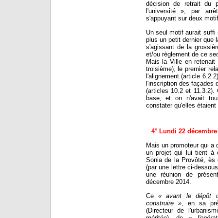
décision de retrait d
l'université », par ar
s'appuyant sur deux motif
Un seul motif aurait suff
plus un petit dernier que 
s'agissant de la grossiè
et/ou règlement de ce sec
Mais la Ville en retenai
troisième), le premier rel
l'alignement (article 6.2.
l'inscription des façades
(articles 10.2 et 11.3.2)
base, et on n'avait t
constater qu'elles étaie
4° Lundi 22 décembre 
Mais un promoteur qui a 
un projet qui lui tient 
Sonia de la Provôté, ès q
(par une lettre ci-dessou
une réunion de présent
décembre 2014.
Ce
« avant le dépôt 
construire »
, en sa pr
(Directeur de l'urbanis
méritée), de
« l'opéra