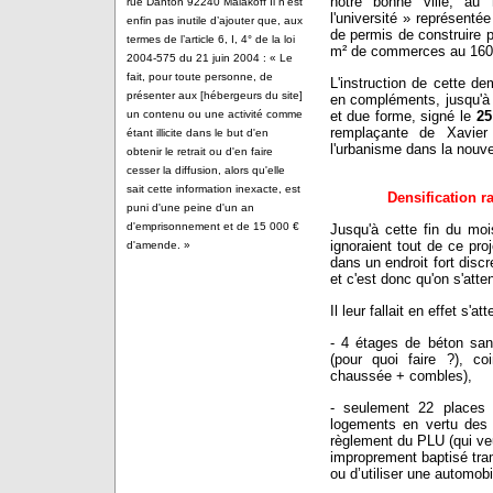
notre bonne ville, a
rue Danton 92240 Malakoff Il n’est
l'université » représen
enfin pas inutile d’ajouter que, aux
de permis de construire 
termes de l’article 6, I, 4° de la loi
m² de commerces au 160 r
2004-575 du 21 juin 2004 : « Le
fait, pour toute personne, de
L'instruction de cette d
présenter aux [hébergeurs du site]
en compléments, jusqu'à 
et due forme, signé le
25
un contenu ou une activité comme
remplaçante de Xavie
étant illicite dans le but d'en
l'urbanisme dans la nouv
obtenir le retrait ou d'en faire
cesser la diffusion, alors qu'elle
sait cette information inexacte, est
Densification r
puni d'une peine d'un an
d'emprisonnement et de 15 000 €
Jusqu'à cette fin du moi
ignoraient tout de ce pro
d'amende. »
dans un endroit fort disc
et c'est donc qu'on s'atten
Il leur fallait en effet s'at
- 4 étages de béton sa
(pour quoi faire ?), c
chaussée + combles),
- seulement 22 places 
logements en vertu des d
règlement du PLU (qui veu
improprement baptisé tra
ou d’utiliser une automob