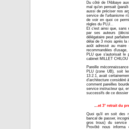
Du côté de l'Abbaye aux
mal qu'on pensait (paraît
aussi de préciser nos ar
service de l'urbanisme n
de voir en quoi ce permi
règles du PLU...
Et c'est ainsi que, sans 
par ses auteurs (décis
délégataire peut parfait
délai de 3 mois après la 
août adressé au maire e
recommandées d'usage, d
PLU que s'autorisait le 
cabinet MILLET CHILOU 
Pareille méconnaissance 
PLU (zone UB), soit les 
13.2.1, avait certainement
d’architecture considéré
comment pareilles bourde
service instructeur qui, 
successifs de ce dossier
.
..et 3° retrait du 
Quoi qu'il en soit des 
bancal de passer, incogni
gros trous) du service
Provôté nous informa 