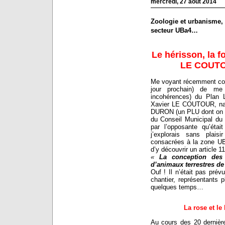
mercredi, 27 août 2014
Zoologie et urbanisme, 
secteur UBa4…
Le hérisson, la f
LE COUTOU
Me voyant récemment contr
jour prochain) de me 
incohérences) du Plan 
Xavier LE COUTOUR, nagu
DURON (un PLU dont on sai
du Conseil Municipal du
par l’opposante qu’ét
j’explorais sans plai
consacrées à la zone UB
d’y découvrir un article 11
«
La conception des 
d’animaux terrestres de 
Ouf ! Il n’était pas pré
chantier, représentants 
quelques temps…
La rose et le
Au cours des 20 dernières