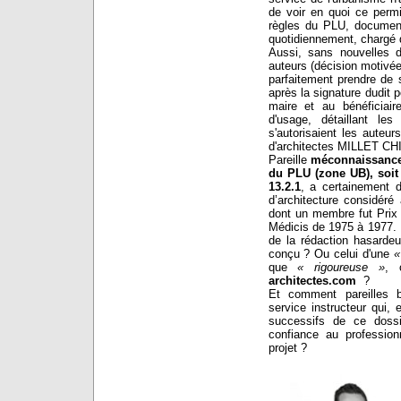
de voir en quoi ce permi
règles du PLU, document
quotidiennement, chargé d'
Aussi, sans nouvelles d
auteurs (décision motivée
parfaitement prendre de 
après la signature dudit 
maire et au bénéficiai
d'usage, détaillant l
s'autorisaient les auteur
d'architectes MILLET CH
Pareille
méconnaissance 
du PLU (zone UB), soit le
13.2.1
, a certainement d
d’architecture considér
dont un membre fut Prix 
Médicis de 1975 à 1977. D
de la rédaction hasarde
conçu ? Ou celui d'une
«
que
« rigoureuse »
, 
architectes.com
?
Et comment pareilles b
service instructeur qui,
successifs de ce dossi
confiance au professio
projet ?