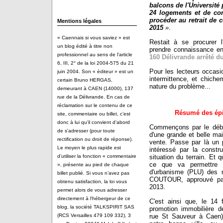
balcons de l'Université
24 logements et de c
procéder au retrait de 
Mentions légales
2015
»
.
« Caennais si vous saviez » est
Restait à se procurer l
un blog édité à titre non
prendre connaissance en 
professionnel au sens de l'article
160 Délivrande arrêté d
6, III, 2° de la loi 2004-575 du 21
Pour les lecteurs occasio
juin 2004. Son « éditeur » est un
intermittence, et chichem
certain Bruno HERGAS,
nature du problème...
demeurant à CAEN (14000), 137
rue de la Délivrande. En cas de
réclamation sur le contenu de ce
Résumé des épis
site, commentaire ou billet, c’est
donc à lui qu’il convient d’abord
Commençons par le début
de s'adresser (pour toute
d'une grande et belle mai
rectification ou droit de réponse).
vente. Passe par là un p
Le moyen le plus rapide est
intéressé par la constru
situation du terrain. Et 
d’utiliser la fonction « commentaire
ce que va permettre 
», présente au pied de chaque
d'urbanisme (PLU) des 
billet publié. Si vous n’avez pas
COUTOUR, approuvé par
obtenu satisfaction, la loi vous
2013.
permet alors de vous adresser
directement à l'hébergeur de ce
C'est ainsi que, le 14 
blog, la société TALKSPIRIT SAS
promotion immobilière 
rue St Sauveur à Caen)
(RCS Versailles 479 109 332), 3