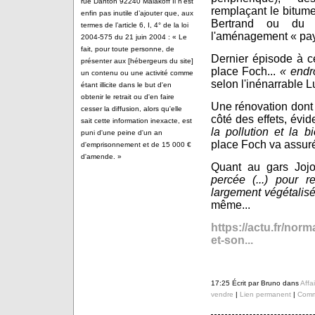
rue Danton 92240 Malakoff Il n’est
remplaçant le bitum
enfin pas inutile d’ajouter que, aux
Bertrand ou du 
termes de l’article 6, I, 4° de la loi
l'aménagement « pay
2004-575 du 21 juin 2004 : « Le
fait, pour toute personne, de
Dernier épisode à ce
présenter aux [hébergeurs du site]
place Foch...
« endr
un contenu ou une activité comme
selon l'inénarrable 
étant illicite dans le but d'en
obtenir le retrait ou d'en faire
Une rénovation dont 
cesser la diffusion, alors qu'elle
côté des effets, év
sait cette information inexacte, est
la pollution et la bi
puni d'une peine d'un an
place Foch va assuré
d'emprisonnement et de 15 000 €
d'amende. »
Quant au gars Jojo
percée (...) pour r
largement végétalis
même...
https://actu.fr/nor
et-son...
17:25 Écrit par Bruno dans
Affa
vendre
|
Lien permanent
|
Comme