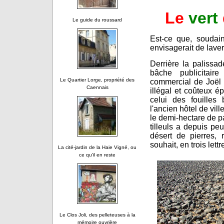
Le
vert
Le guide du roussard
Est-ce que, soudai
envisagerait de laver
Derrière la palissa
bâche publicitair
Le Quartier Lorge, propriété des
commercial de Joël 
Caennais
illégal et coûteux é
celui des fouilles
l'ancien hôtel de vill
le demi-hectare de p
tilleuls a depuis pe
désert de pierres, r
souhait, en trois lett
La cité-jardin de la Haie Vigné, ou
ce qu'il en reste
Le Clos Joli, des pelleteuses à la
mémoire ouvrière