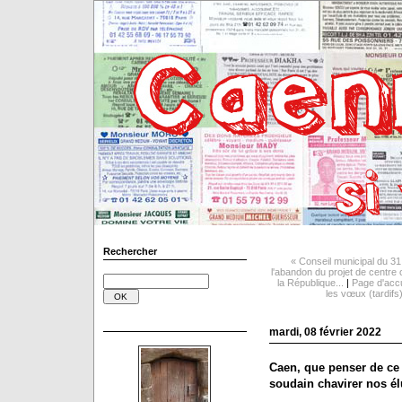
Rechercher
« Conseil municipal du 31
l'abandon du projet de centre 
la République...
|
Page d'accu
les vœux (tardifs
mardi, 08 février 2022
Caen, que penser de ce 
soudain chavirer nos él