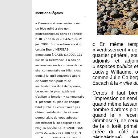
Mentions légales
« Caennais si vous saviez » est
un blog édité à titre non
professionnel au sens de l'article
6, III, 2° de la loi 2004-575 du 21
« En même temps
juin 2004. Son « éditeur » est un
« verdissement » de 
certain Bruno HERGAS,
quartier général, so
demeurant à CAEN (14000), 137
adjoints et adjo
rue de la Délivrande. En cas de
réclamation sur le contenu de ce
« espaces publics et
site, commentaire ou billet, c’est
Ludwig Willaume, 
donc à lui qu’il convient d’abord
comme Julie Calberg
de s'adresser (pour toute
Escach à la
« ville d
rectification ou droit de réponse).
Le moyen le plus rapide est
Certes il faut bi
d’utiliser la fonction « commentaire
l'impression de serv
», présente au pied de chaque
quand même lassant 
billet publié. Si vous n’avez pas
nombre d'arbres plan
obtenu satisfaction, la loi vous
quand le « recen
permet alors de vous adresser
Grimbosq?), de ceux 
directement à l'hébergeur de ce
de la « forêt primai
blog, la société TALKSPIRIT SAS
créée du côté du
(RCS Versailles 479 109 332), 3
périphérique), d